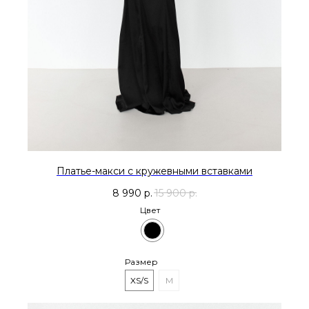
Платье-макси с кружевными вставками
8 990
р.
15 900
р.
Цвет
Размер
XS/S
M