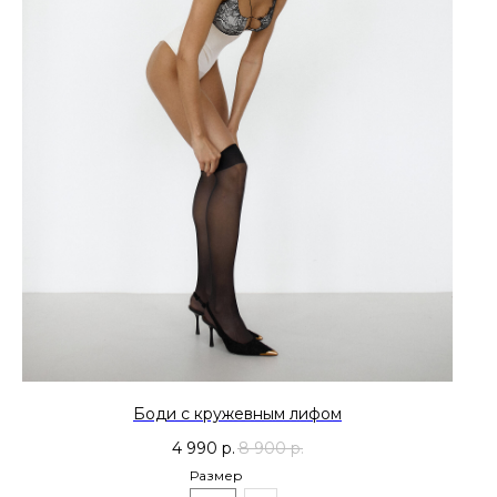
Боди с кружевным лифом
4 990
р.
8 900
р.
Размер