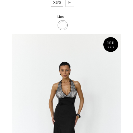
XS/S
M
Цвет
final
sale