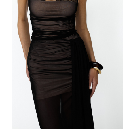
INST
WA
TG
Доставка и оплата
* Компания Meta признана
Гарантия и возврат
экстремистской
организацией
Оплата «Долями»
и запрещена в РФ.
Оплата «Яндекс Сплит»
Политика конфиденциальности
Договор оферты
ИП Мокроусова Алина Александровна
ИНН 667016553576