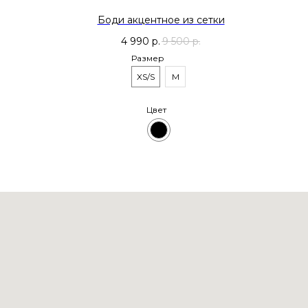
Боди акцентное из сетки
4 990
р.
9 500
р.
Размер
XS/S
M
Цвет