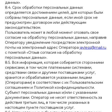
данных».
Екатеринбург, Шевченко 9 по
предварительной записи.
8.4. Срок обработки персональных данных
определяется достижением целей, для которых были
Интернет-магазин:
собраны персональные данные, если иной срок не
режим работы пн-вс с 9:00 до 19:00 (МСК).
предусмотрен договором или действующим
законодательством.
Пользователь может в любой момент отозвать свое
согласие на обработку персональных данных, направив
НАВИГАЦИЯ
КОНТАКТЫ
Оператору уведомление посредством электронной
Каталог
jayless@mail.ru
почты на электронный адрес Оператора
jayless@mail.ru
Сертификаты
с пометкой «Отзыв согласия на обработку
INST
WA
TG
персональных данных».
Доставка и оплата
8.5. Вся информация, которая собирается сторонними
* Компания Meta признана
Гарантия и возврат
сервисами, в том числе платежными системами,
экстремистской
организацией
Оплата «Долями»
средствами связи и другими поставщиками услуг,
и запрещена в РФ.
хранится и обрабатывается указанными лицами
Оплата «Яндекс Сплит»
(Операторами) в соответствии с их Пользовательским
соглашением и Политикой конфиденциальности.
Субъект персональных данных и/или с указанными
документами. Оператор не несет ответственность за
Политика конфиденциальности
Договор оферты
действия третьих лиц, в том числе указанных в
настоящем пункте поставщиков услуг.
ИП Мокроусова Алина Александровна