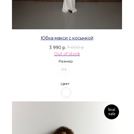
Юбка-макси с косынкой
3 990
р.
7 000
р.
Out of stock
Размер
OS
Цвет
final
sale