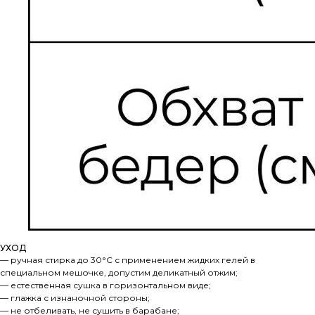
УХОД
— ручная стирка до 30°С с применением жидких гелей в
специальном мешочке, допустим деликатный отжим;
— естественная сушка в горизонтальном виде;
— глажка с изнаночной стороны;
— не отбеливать, не сушить в барабане;