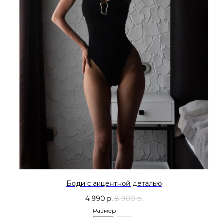
Боди с акцентной деталью
4 990
р.
8 900
р.
Размер