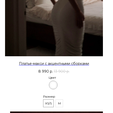
Платье-макси с акцентными сборками
8 990
р.
13 900
р.
Цвет
Размер
XS/S
M